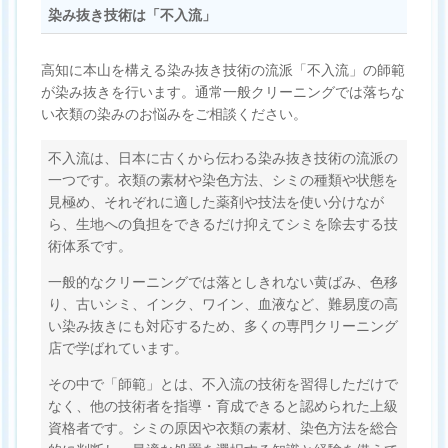
染み抜き技術は「不入流」
高知に本山を構える染み抜き技術の流派「不入流」の師範
が染み抜きを行います。通常一般クリーニングでは落ちな
い衣類の染みのお悩みをご相談ください。
不入流は、日本に古くから伝わる染み抜き技術の流派の
一つです。衣類の素材や染色方法、シミの種類や状態を
見極め、それぞれに適した薬剤や技法を使い分けなが
ら、生地への負担をできるだけ抑えてシミを除去する技
術体系です。
一般的なクリーニングでは落としきれない黄ばみ、色移
り、古いシミ、インク、ワイン、血液など、難易度の高
い染み抜きにも対応するため、多くの専門クリーニング
店で学ばれています。
その中で「師範」とは、不入流の技術を習得しただけで
なく、他の技術者を指導・育成できると認められた上級
資格者です。シミの原因や衣類の素材、染色方法を総合