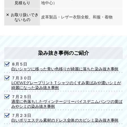
見積もり
地中心）
✕ お取り扱いでき
皮革製品・レザー衣類全般、和服・着物
ないもの
染み抜き事例のご紹介
８月５日
白いシャツに移った青い色移りが綺麗に落ちた染み抜き事例
７月３０日
LOEWEグレープリントＴシャツのくすみ黄ばみや濃いシミが
綺麗になった染み抜き事例
７月２５日
適度に色落ちしたヴィンテージリーバイスデニムパンツの黄ば
みやシミの染み抜き事例
７月２３日
白いポリエステル素材のドレス全体のカビシミ染み抜き事例