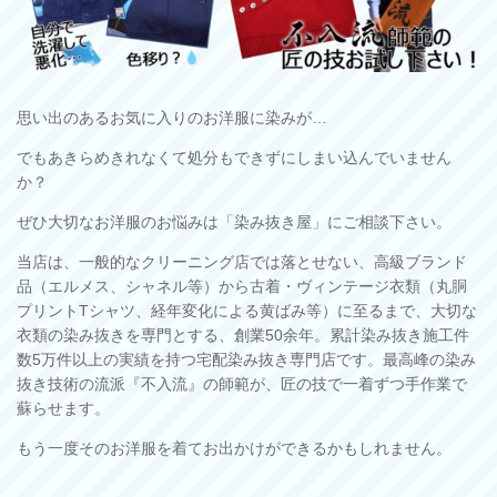
思い出のあるお気に入りのお洋服に染みが
…
でもあきらめきれなくて処分もできずにしまい込んでいません
か？
ぜひ大切なお洋服のお悩みは「染み抜き屋」にご相談下さい。
当店は、一般的なクリーニング店では落とせない、高級ブランド
品（エルメス、シャネル等）から古着・ヴィンテージ衣類（丸胴
プリントTシャツ、経年変化による黄ばみ等）に至るまで、大切な
衣類の染み抜きを専門とする、
創業50余年。累計染み抜き施工件
数5万件以上の実績を持つ宅配染み抜き専門店です。最高峰の
染み
抜き技術の流派
『不入流』の師範が、
匠の技で
一着ずつ手作業で
蘇らせます。
もう一度そのお洋服を着てお出かけができるかもしれません。