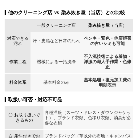
他のクリーニング店 vs 染み抜き屋（当店）との比較
一般クリーニング店
染み抜き屋
（当店）
対応できる
ペンキ・変色・他店拒否
汗・皮脂など日常の汚れ
汚れ
の古いシミも可能
不入流技術による着物・
作業工程
機械による一括洗浄
洋服の職人手作業・色修
正
基本処理＋復元加工費の
料金体系
基本料金のみ
明朗表示
取扱い可否・対応不可品
各種洋服（スーツ・ドレス・ダウンジャケッ
〇 お取り扱いで
ト）、ブランド衣類、色移り衣類、消臭が必
きるもの
要な衣類
△ 条件付きでお
ブランドバッグ（革以外の布地・キャンバス