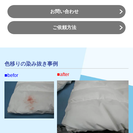
お問い合わせ
ご依頼方法
色移り
の染み抜き事例
■after
■befor