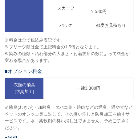
スカーフ
2,53
0円
バッグ
都度お見積もり
※料金は全て税込み表記です。
※プリーツ類は全て上記料金の1.5倍となります。
※染みの種類・汚れ部分の大きさ・付着箇所の数によって料金が
変わる場合があります。
■オプション料金
衣類の消臭
一律3,300円
(防臭加工)
※腋臭(わきが)・加齢臭・タバコ臭・焼肉などの煙臭・猫や犬など
ペットのオシッコ臭に対して、その臭い消しと防臭加工を施すサ
ービスです。水・柔軟剤の臭い消しはできません。予めご了承く
ださい。